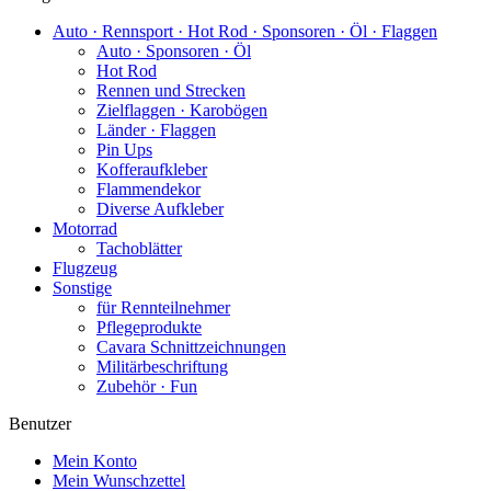
Auto · Rennsport · Hot Rod · Sponsoren · Öl · Flaggen
Auto · Sponsoren · Öl
Hot Rod
Rennen und Strecken
Zielflaggen · Karobögen
Länder · Flaggen
Pin Ups
Kofferaufkleber
Flammendekor
Diverse Aufkleber
Motorrad
Tachoblätter
Flugzeug
Sonstige
für Rennteilnehmer
Pflegeprodukte
Cavara Schnittzeichnungen
Militärbeschriftung
Zubehör · Fun
Benutzer
Mein Konto
Mein Wunschzettel