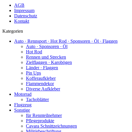
AGB
Impressum
Datenschutz
Kontakt
Kategorien
Auto · Rennsport · Hot Rod · Sponsoren · Öl · Flaggen
Auto · Sponsoren · Öl
Hot Rod
Rennen und Strecken
Zielflaggen · Karobögen
Länder · Flaggen
Pin Ups
Kofferaufkleber
Flammendekor
Diverse Aufkleber
Motorrad
Tachoblätter
Flugzeug
Sonstige
für Rennteilnehmer
Pflegeprodukte
Cavara Schnittzeichnungen
Militärbeschriftung