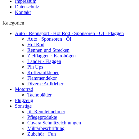
Impressum
Datenschutz
Kontakt
Kategorien
Auto · Rennsport · Hot Rod · Sponsoren · Öl · Flaggen
Auto · Sponsoren · Öl
Hot Rod
Rennen und Strecken
Zielflaggen · Karobögen
Länder · Flaggen
Pin Ups
Kofferaufkleber
Flammendekor
Diverse Aufkleber
Motorrad
Tachoblätter
Flugzeug
Sonstige
für Rennteilnehmer
Pflegeprodukte
Cavara Schnittzeichnungen
Militärbeschriftung
Zubehör · Fun