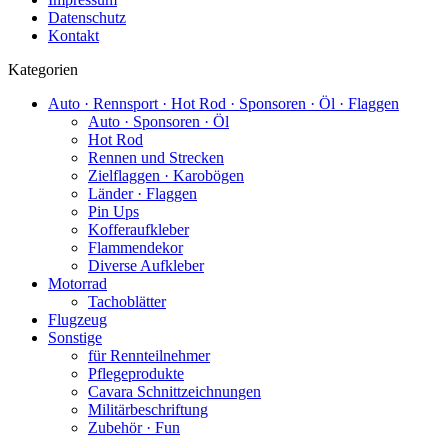
Datenschutz
Kontakt
Kategorien
Auto · Rennsport · Hot Rod · Sponsoren · Öl · Flaggen
Auto · Sponsoren · Öl
Hot Rod
Rennen und Strecken
Zielflaggen · Karobögen
Länder · Flaggen
Pin Ups
Kofferaufkleber
Flammendekor
Diverse Aufkleber
Motorrad
Tachoblätter
Flugzeug
Sonstige
für Rennteilnehmer
Pflegeprodukte
Cavara Schnittzeichnungen
Militärbeschriftung
Zubehör · Fun