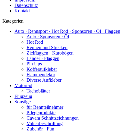
Datenschutz
Kontakt
Kategorien
Auto · Rennsport · Hot Rod · Sponsoren · Öl · Flaggen
Auto · Sponsoren · Öl
Hot Rod
Rennen und Strecken
Zielflaggen · Karobögen
Länder · Flaggen
Pin Ups
Kofferaufkleber
Flammendekor
Diverse Aufkleber
Motorrad
Tachoblätter
Flugzeug
Sonstige
für Rennteilnehmer
Pflegeprodukte
Cavara Schnittzeichnungen
Militärbeschriftung
Zubehör · Fun