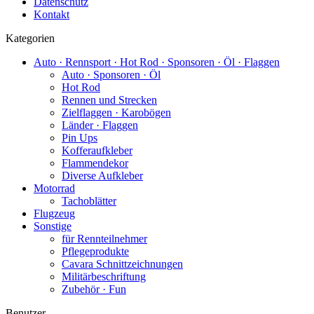
Datenschutz
Kontakt
Kategorien
Auto · Rennsport · Hot Rod · Sponsoren · Öl · Flaggen
Auto · Sponsoren · Öl
Hot Rod
Rennen und Strecken
Zielflaggen · Karobögen
Länder · Flaggen
Pin Ups
Kofferaufkleber
Flammendekor
Diverse Aufkleber
Motorrad
Tachoblätter
Flugzeug
Sonstige
für Rennteilnehmer
Pflegeprodukte
Cavara Schnittzeichnungen
Militärbeschriftung
Zubehör · Fun
Benutzer